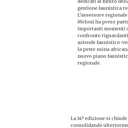
dedicati al futuro dell
gestione faunistica re
L’assessore regional
Meloni ha preso parte
importanti momenti 
confronto riguardanti
aziende faunistico-ve
la peste suina africana
nuovo piano faunisti
regionale.
La 14ª edizione si chiud
consolidando ulteriormen