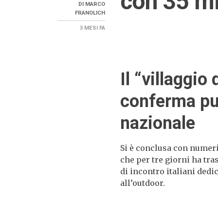
con 35 mil
DI
MARCO
FRANOLICH
3 MESI
FA
Il “villaggio 
conferma pu
nazionale
Si è conclusa con numeri 
che per tre giorni ha tr
di incontro italiani dedi
all’outdoor.