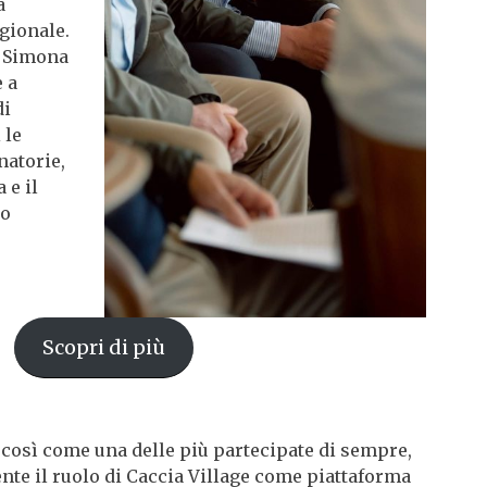
a
gionale.
e Simona
 a
di
 le
natorie,
 e il
co
Scopri di più
e così come una delle più partecipate di sempre,
te il ruolo di Caccia Village come piattaforma