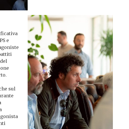
ficativa
PS e
agoniste
attiti
 del
zione
rto.
che sul
urante
a
a
agonista
nti