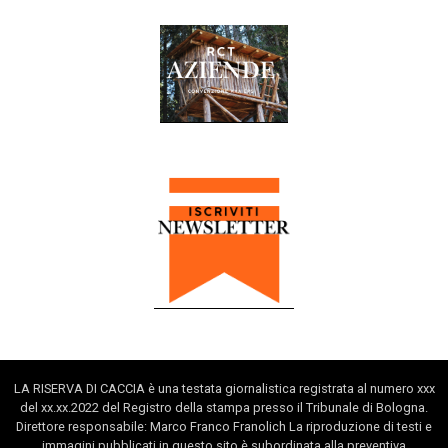
LA RISERVA DI CACCIA è una testata giornalistica registrata al numero xxx
del xx.xx.2022 del Registro della stampa presso il Tribunale di Bologna.
Direttore responsabile: Marco Franco Franolich La riproduzione di testi e
immagini pubblicati in questo sito è subordinata alla preventiva